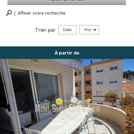
Affiner votre recherche
Trier par
Date
Prix
Offres locations vacances
À partir de
Recherche
+ de critères
+
5KM
10KM
25KM