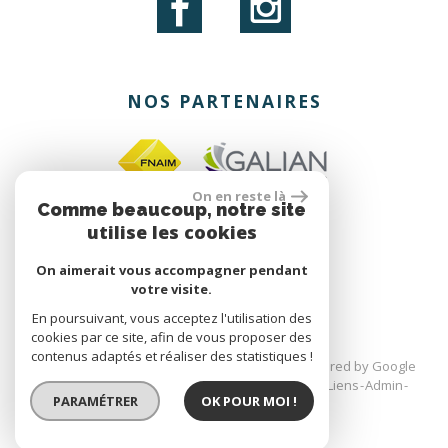
NOS PARTENAIRES
On en reste là
Comme beaucoup, notre site
utilise les cookies
site réalisé par
On aimerait vous accompagner pendant
votre visite.
En poursuivant, vous acceptez l'utilisation des
cookies par ce site, afin de vous proposer des
contenus adaptés et réaliser des statistiques !
© 2026 | Tous droits réservés | Traduction powered by Google
Plan du site
Mentions légales
Nos honoraires
Liens
Admin
PARAMÉTRER
OK POUR MOI !
Toutes nos annonces