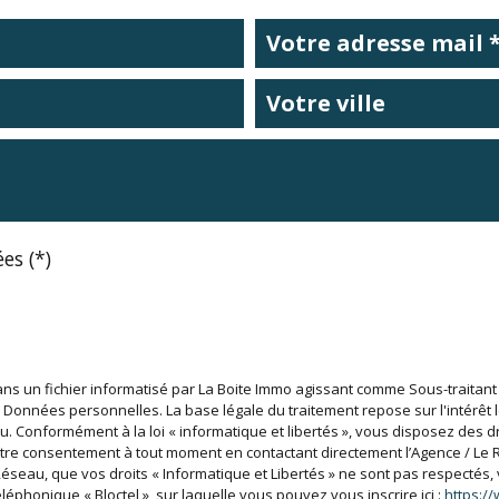
es (*)
ans un fichier informatisé par La Boite Immo agissant comme Sous-traitant 
Données personnelles. La base légale du traitement repose sur l'intérêt l
onformément à la loi « informatique et libertés », vous disposez des droit
votre consentement à tout moment en contactant directement l’Agence / Le 
e Réseau, que vos droits « Informatique et Libertés » ne sont pas respecté
éphonique « Bloctel », sur laquelle vous pouvez vous inscrire ici :
https://