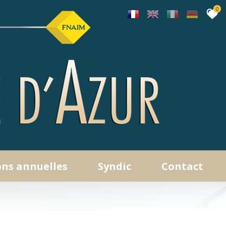
0
ons annuelles
syndic
contact