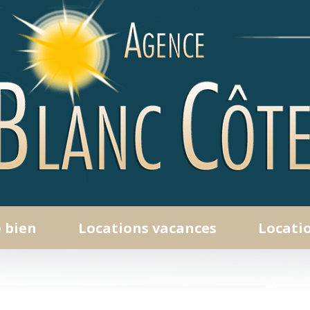
e bien
locations vacances
locati
Appartements
Maisons / Villas