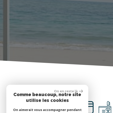
SE CONNECTER
On en reste là
Comme beaucoup, notre site
utilise les cookies
ESPACE PROPRIÉTAIRES
On aimerait vous accompagner pendant
€