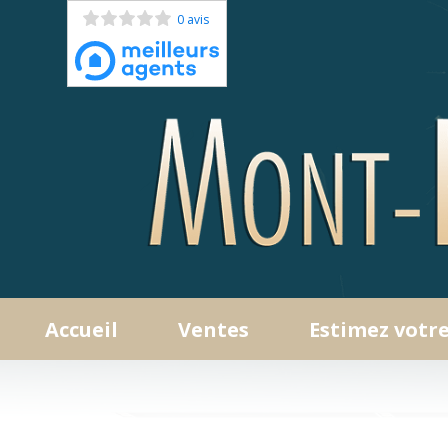
0 avis
accueil
ventes
estimez votr
Appartements
Maisons / Villas