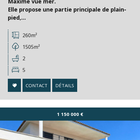
Maxime vue mer.
Elle propose une partie principale de plain-
pied,...
260m²
1505m²
2
5
CONTACT
DÉTAILS
1 150 000
€