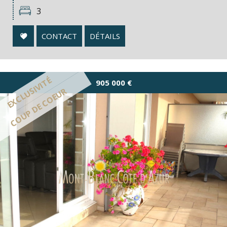
3
CONTACT
DÉTAILS
EXCLUSIVITÉ
905 000
€
COUP DE COEUR