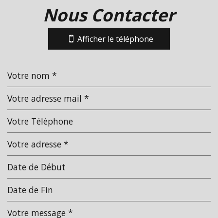
Nous Contacter
+
−
Afficher le téléphone
Leaflet
|
©
Jawg
Maps
|
© OpenStreetMap
statistiques
Nombre d'habitants
13 737
Propriétaires (vs. locataires)
56,37 %