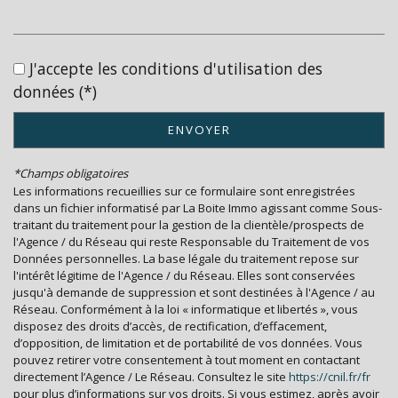
Taxe habitation
20,32 %
Taxe foncière
21,36 %
J'accepte les conditions d'utilisation des
Habitants de moins de 25 ans
21,47 %
données (*)
Habitants de 25 à 55 ans
34,76 %
ENVOYER
Habitants de plus de 55 ans
43,77 %
Nombre d'enfants par famille
0,63
*Champs obligatoires
Les informations recueillies sur ce formulaire sont enregistrées
Familles sans enfant
59,64 %
dans un fichier informatisé par La Boite Immo agissant comme Sous-
traitant du traitement pour la gestion de la clientèle/prospects de
Familles avec 1 ou 2 enfants
5,06 %
l'Agence / du Réseau qui reste Responsable du Traitement de vos
Maisons
37,23 %
Données personnelles. La base légale du traitement repose sur
l'intérêt légitime de l'Agence / du Réseau. Elles sont conservées
Appartements
62,77 %
jusqu'à demande de suppression et sont destinées à l'Agence / au
Réseau. Conformément à la loi « informatique et libertés », vous
Familles avec 3 enfants
2,18 %
disposez des droits d’accès, de rectification, d’effacement,
d’opposition, de limitation et de portabilité de vos données. Vous
pouvez retirer votre consentement à tout moment en contactant
directement l’Agence / Le Réseau. Consultez le site
https://cnil.fr/fr
pour plus d’informations sur vos droits. Si vous estimez, après avoir