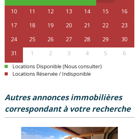
10
11
12
13
14
15
16
17
18
19
20
21
22
23
24
25
26
27
28
29
30
31
1
2
3
4
5
6
Locations Disponible (Nous consulter)
Locations Réservée / Indisponible
autres annonces immobilières
correspondant à votre recherche