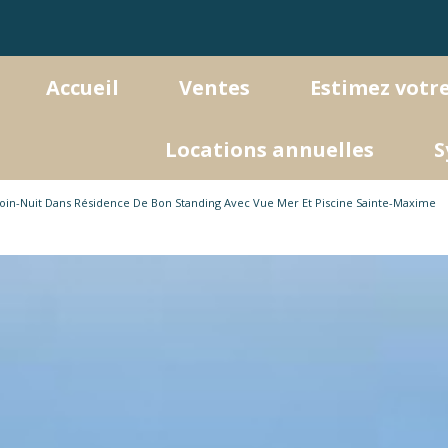
accueil
ventes
estimez votr
Appartements
locations annuelles
Maisons / Villas
oin-Nuit Dans Résidence De Bon Standing Avec Vue Mer Et Piscine Sainte-Maxime
Programmes Neufs
Autres Biens
Immobilier Professionnel