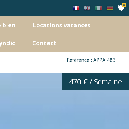
0
e bien
locations vacances
Appartements
syndic
contact
Maisons / Villas
Référence : APPA 483
470 € / Semaine