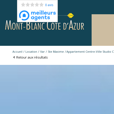
0 avis
Accueil
Location
Var
Ste Maxime
Appartement Centre-Ville Studio C
Retour aux résultats