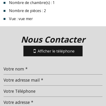
Nombre de chambre(s) : 1
Nombre de pièces : 2
Vue : vue mer
la ville de sainte-maxime (83120)
Nous Contacter
+
−
Afficher le téléphone
Leaflet
|
©
Jawg
Maps
|
© OpenStreetMap