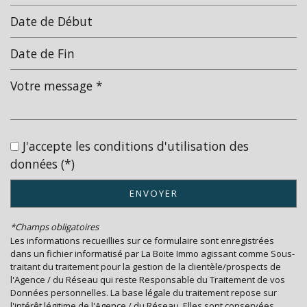
statistiques
Nombre d'habitants
13 737
Propriétaires (vs. locataires)
56,37 %
Taxe habitation
20,32 %
Taxe foncière
21,36 %
J'accepte les conditions d'utilisation des
Habitants de moins de 25 ans
21,47 %
données (*)
Habitants de 25 à 55 ans
34,76 %
ENVOYER
Habitants de plus de 55 ans
43,77 %
Nombre d'enfants par famille
0,63
*Champs obligatoires
Les informations recueillies sur ce formulaire sont enregistrées
Familles sans enfant
59,64 %
dans un fichier informatisé par La Boite Immo agissant comme Sous-
traitant du traitement pour la gestion de la clientèle/prospects de
Familles avec 1 ou 2 enfants
5,06 %
l'Agence / du Réseau qui reste Responsable du Traitement de vos
Maisons
37,23 %
Données personnelles. La base légale du traitement repose sur
l'intérêt légitime de l'Agence / du Réseau. Elles sont conservées