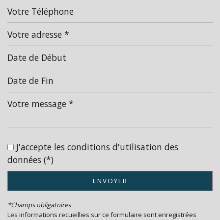
Leaflet
|
©
Jawg
Maps
|
© OpenStreetMap
statistiques
Nombre d'habitants
13 737
Propriétaires (vs. locataires)
56,37 %
Taxe habitation
20,32 %
Taxe foncière
21,36 %
J'accepte les conditions d'utilisation des
Habitants de moins de 25 ans
21,47 %
données (*)
Habitants de 25 à 55 ans
34,76 %
ENVOYER
Habitants de plus de 55 ans
43,77 %
Nombre d'enfants par famille
0,63
*Champs obligatoires
Les informations recueillies sur ce formulaire sont enregistrées
Familles sans enfant
59,64 %