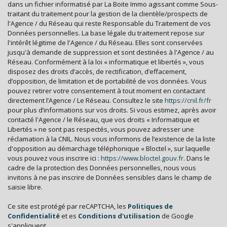
dans un fichier informatisé par La Boite Immo agissant comme Sous-
traitant du traitement pour la gestion de la clientèle/prospects de
Familles avec 1 ou 2 enfants
5,06 %
l'Agence / du Réseau qui reste Responsable du Traitement de vos
Maisons
37,23 %
Données personnelles. La base légale du traitement repose sur
l'intérêt légitime de l'Agence / du Réseau. Elles sont conservées
Appartements
62,77 %
jusqu'à demande de suppression et sont destinées à l'Agence / au
Réseau. Conformément à la loi « informatique et libertés », vous
Familles avec 3 enfants
2,18 %
disposez des droits d’accès, de rectification, d’effacement,
d’opposition, de limitation et de portabilité de vos données. Vous
pouvez retirer votre consentement à tout moment en contactant
directement l’Agence / Le Réseau. Consultez le site
https://cnil.fr/fr
pour plus d’informations sur vos droits. Si vous estimez, après avoir
contacté l'Agence / le Réseau, que vos droits « Informatique et
Libertés » ne sont pas respectés, vous pouvez adresser une
réclamation à la CNIL. Nous vous informons de l’existence de la liste
d'opposition au démarchage téléphonique « Bloctel », sur laquelle
vous pouvez vous inscrire ici :
https://www.bloctel.gouv.fr
. Dans le
cadre de la protection des Données personnelles, nous vous
invitons à ne pas inscrire de Données sensibles dans le champ de
saisie libre.
Ce site est protégé par reCAPTCHA, les
Politiques de
Confidentialité
et es
Conditions d'utilisation
de Google
s'appliquent.