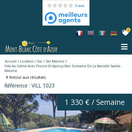
0 avis
0
Accueil
Location
Var
Ste Maxime
Villa Au Calme Avec Piscine Et Aperçu Mer Domaine De La Nartelle Sainte-
Maxime
Retour aux résultats
Référence : VILL 1023
1 330 € / Semaine