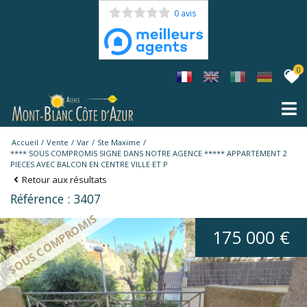
0 avis
0
Accueil
Vente
Var
Ste Maxime
**** SOUS COMPROMIS SIGNE DANS NOTRE AGENCE ***** APPARTEMENT 2
PIECES AVEC BALCON EN CENTRE VILLE ET P
Retour aux résultats
Référence : 3407
SOUS COMPROMIS
175 000 €