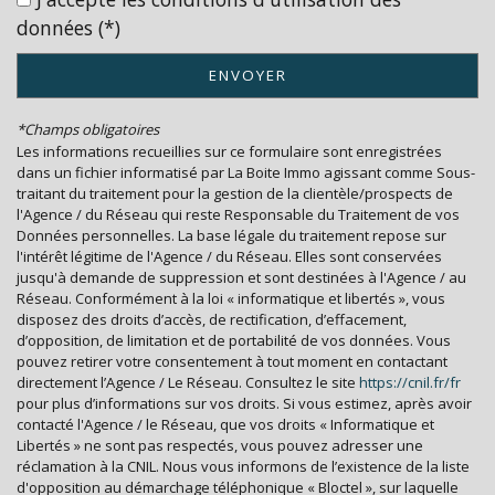
données (*)
Nombre d'habitants
13 737
ENVOYER
Propriétaires (vs. locataires)
56,37 %
Taxe habitation
20,32 %
*Champs obligatoires
Les informations recueillies sur ce formulaire sont enregistrées
Taxe foncière
21,36 %
dans un fichier informatisé par La Boite Immo agissant comme Sous-
traitant du traitement pour la gestion de la clientèle/prospects de
Habitants de moins de 25 ans
21,47 %
l'Agence / du Réseau qui reste Responsable du Traitement de vos
Habitants de 25 à 55 ans
34,76 %
Données personnelles. La base légale du traitement repose sur
l'intérêt légitime de l'Agence / du Réseau. Elles sont conservées
Habitants de plus de 55 ans
43,77 %
jusqu'à demande de suppression et sont destinées à l'Agence / au
Réseau. Conformément à la loi « informatique et libertés », vous
Nombre d'enfants par famille
0,63
disposez des droits d’accès, de rectification, d’effacement,
Familles sans enfant
59,64 %
d’opposition, de limitation et de portabilité de vos données. Vous
pouvez retirer votre consentement à tout moment en contactant
Familles avec 1 ou 2 enfants
5,06 %
directement l’Agence / Le Réseau. Consultez le site
https://cnil.fr/fr
pour plus d’informations sur vos droits. Si vous estimez, après avoir
Maisons
37,23 %
contacté l'Agence / le Réseau, que vos droits « Informatique et
Appartements
62,77 %
Libertés » ne sont pas respectés, vous pouvez adresser une
réclamation à la CNIL. Nous vous informons de l’existence de la liste
Familles avec 3 enfants
2,18 %
d'opposition au démarchage téléphonique « Bloctel », sur laquelle