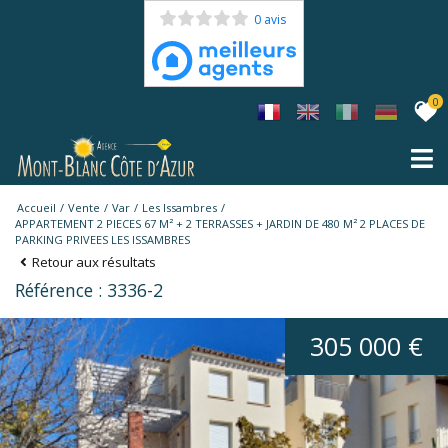
0 avis
0
Accueil
Vente
Var
Les Issambres
APPARTEMENT 2 PIECES 67 M² + 2 TERRASSES + JARDIN DE 480 M² 2 PLACES DE
PARKING PRIVEES LES ISSAMBRES
Retour aux résultats
Référence : 3336-2
305 000 €