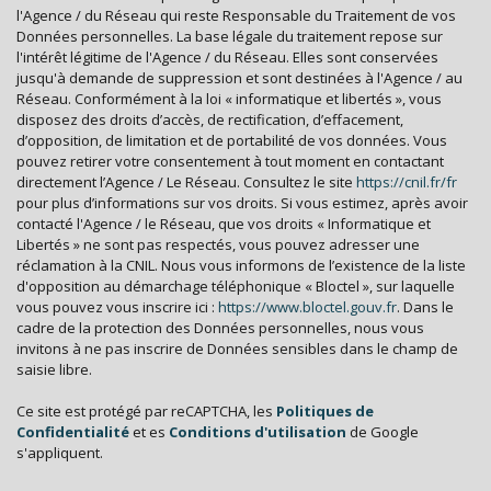
Familles sans enfant
55,60 %
l'Agence / du Réseau qui reste Responsable du Traitement de vos
Données personnelles. La base légale du traitement repose sur
Familles avec 1 ou 2 enfants
23,08 %
l'intérêt légitime de l'Agence / du Réseau. Elles sont conservées
Maisons
70,25 %
jusqu'à demande de suppression et sont destinées à l'Agence / au
Réseau. Conformément à la loi « informatique et libertés », vous
Appartements
29,75 %
disposez des droits d’accès, de rectification, d’effacement,
d’opposition, de limitation et de portabilité de vos données. Vous
Familles avec 3 enfants
2,64 %
pouvez retirer votre consentement à tout moment en contactant
directement l’Agence / Le Réseau. Consultez le site
https://cnil.fr/fr
pour plus d’informations sur vos droits. Si vous estimez, après avoir
contacté l'Agence / le Réseau, que vos droits « Informatique et
Libertés » ne sont pas respectés, vous pouvez adresser une
réclamation à la CNIL. Nous vous informons de l’existence de la liste
d'opposition au démarchage téléphonique « Bloctel », sur laquelle
vous pouvez vous inscrire ici :
https://www.bloctel.gouv.fr
. Dans le
cadre de la protection des Données personnelles, nous vous
invitons à ne pas inscrire de Données sensibles dans le champ de
saisie libre.
Ce site est protégé par reCAPTCHA, les
Politiques de
Confidentialité
et es
Conditions d'utilisation
de Google
s'appliquent.