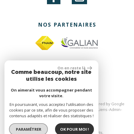
NOS PARTENAIRES
On en reste là
site réalisé par
Comme beaucoup, notre site
utilise les cookies
On aimerait vous accompagner pendant
votre visite.
© 2026 | Tous droits réservés | Traduction powered by Google
En poursuivant, vous acceptez l'utilisation des
Plan du site
Mentions légales
Nos honoraires
Liens
Admin
cookies par ce site, afin de vous proposer des
Toutes nos annonces
contenus adaptés et réaliser des statistiques !
PARAMÉTRER
OK POUR MOI !
Site internet compatible multi-supports,