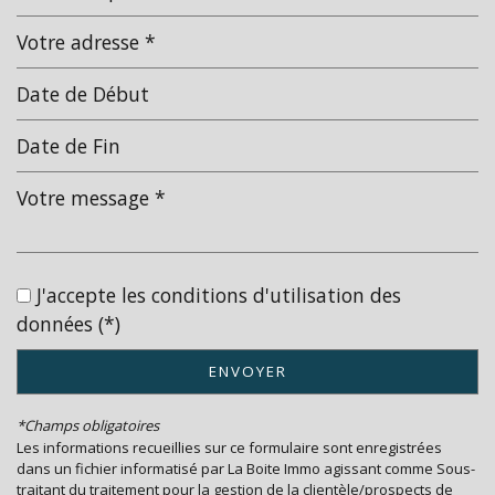
Leaflet
|
©
Jawg
Maps
|
© OpenStreetMap
École primaire
statistiques
Nombre d'habitants
12 154
Propriétaires (vs. locataires)
72,35 %
Taxe habitation
14,59 %
J'accepte les conditions d'utilisation des
données (*)
Taxe foncière
24,16 %
Habitants de moins de 25 ans
23,64 %
ENVOYER
Habitants de 25 à 55 ans
35,96 %
*Champs obligatoires
Habitants de plus de 55 ans
40,40 %
Les informations recueillies sur ce formulaire sont enregistrées
Nombre d'enfants par famille
0,68
dans un fichier informatisé par La Boite Immo agissant comme Sous-
traitant du traitement pour la gestion de la clientèle/prospects de