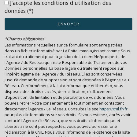
J'accepte les conditions d'utilisation des
Nombre d'habitants
13 737
données (*)
Propriétaires (vs. locataires)
56,37 %
ENVOYER
Taxe habitation
20,32 %
Taxe foncière
21,36 %
*Champs obligatoires
Habitants de moins de 25 ans
21,47 %
Les informations recueillies sur ce formulaire sont enregistrées
dans un fichier informatisé par La Boite Immo agissant comme Sous-
Habitants de 25 à 55 ans
34,76 %
traitant du traitement pour la gestion de la clientèle/prospects de
l'Agence / du Réseau qui reste Responsable du Traitement de vos
Habitants de plus de 55 ans
43,77 %
Données personnelles. La base légale du traitement repose sur
l'intérêt légitime de l'Agence / du Réseau. Elles sont conservées
Nombre d'enfants par famille
0,63
jusqu'à demande de suppression et sont destinées à l'Agence / au
Familles sans enfant
59,64 %
Réseau. Conformément à la loi « informatique et libertés », vous
disposez des droits d’accès, de rectification, d’effacement,
Familles avec 1 ou 2 enfants
5,06 %
d’opposition, de limitation et de portabilité de vos données. Vous
pouvez retirer votre consentement à tout moment en contactant
Maisons
37,23 %
directement l’Agence / Le Réseau. Consultez le site
https://cnil.fr/fr
Appartements
62,77 %
pour plus d’informations sur vos droits. Si vous estimez, après avoir
contacté l'Agence / le Réseau, que vos droits « Informatique et
Familles avec 3 enfants
2,18 %
Libertés » ne sont pas respectés, vous pouvez adresser une
réclamation à la CNIL. Nous vous informons de l’existence de la liste