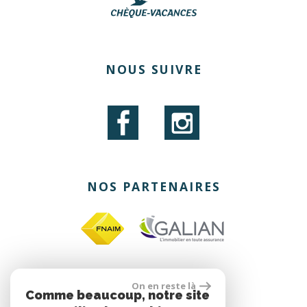
NOUS SUIVRE
NOS PARTENAIRES
On en reste là
site réalisé par
Comme beaucoup, notre site