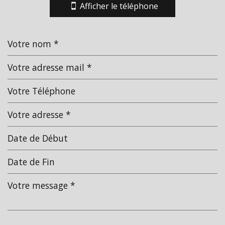
−
Afficher le téléphone
Leaflet
|
©
Jawg
Maps
|
© OpenStreetMap
École maternelle
École primaire
Bibliothèque
statistiques