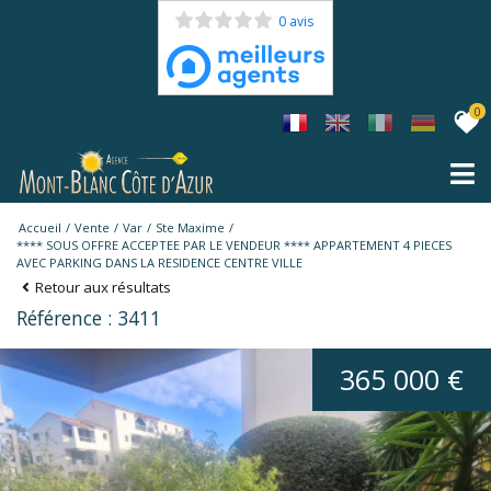
0 avis
0
Accueil
Vente
Var
Ste Maxime
**** SOUS OFFRE ACCEPTEE PAR LE VENDEUR **** APPARTEMENT 4 PIECES
AVEC PARKING DANS LA RESIDENCE CENTRE VILLE
Retour aux résultats
Référence : 3411
365 000 €